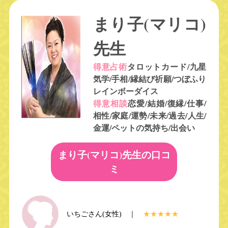
まり子(マリコ)
先生
得意占術
タロットカード/九星
気学/手相/縁結び祈願/つぼふり
レインボーダイス
得意相談
恋愛/結婚/復縁/仕事/
相性/家庭/運勢/未来/過去/人生/
金運/ペットの気持ち/出会い
まり子(マリコ)先生の口コ
ミ
いちごさん(女性) ｜
★★★★★