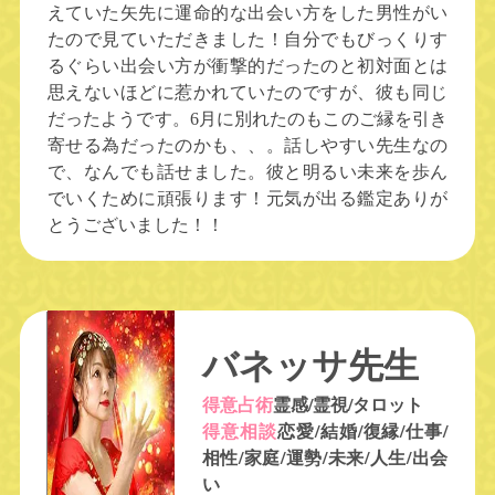
えていた矢先に運命的な出会い方をした男性がい
たので見ていただきました！自分でもびっくりす
るぐらい出会い方が衝撃的だったのと初対面とは
思えないほどに惹かれていたのですが、彼も同じ
だったようです。6月に別れたのもこのご縁を引き
寄せる為だったのかも、、。話しやすい先生なの
で、なんでも話せました。彼と明るい未来を歩ん
でいくために頑張ります！元気が出る鑑定ありが
とうございました！！
バネッサ先生
得意占術
霊感/霊視/タロット
得意相談
恋愛/結婚/復縁/仕事/
相性/家庭/運勢/未来/人生/出会
い