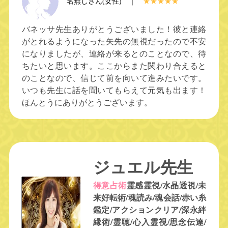
名無しさん(女性) ｜
★★★★★
バネッサ先生ありがとうございました！彼と連絡
がとれるようになった矢先の無視だったので不安
になりましたが、連絡が来るとのことなので、待
ちたいと思います。ここからまた関わり合えると
のことなので、信じて前を向いて進みたいです。
いつも先生に話を聞いてもらえて元気も出ます！
ほんとうにありがとうございます。
ジュエル先生
得意占術
霊感霊視/水晶透視/未
来好転術/魂読み/魂会話/赤い糸
鑑定/アクションクリア/深永絆
縁術/霊聴/心入霊視/思念伝達/