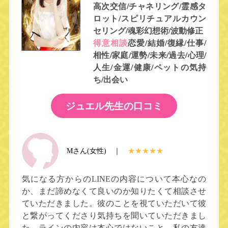
高次交信/チャネリング/霊感タ
ロット/スピリチュアルカウン
セリング/魂彩幻想術/波動修正
得意相談
恋愛/結婚/復縁/仕事/
相性/家庭/運勢/未来/過去/心理/
人生/金運/健康/ペットの気持
ち/出会い
ジュエル先生の口コミ
Mさん(女性) ｜
★★★★★
気になる方からのLINEの内容について本心なの
か、まだ諦めなくて良いのか知りたくて相談させ
ていただきました。彼のことを視ていただいて彼
と繋がってくださり気持ちを聞いていただきまし
た。ラインの内容は本心ではないこと。私の友達