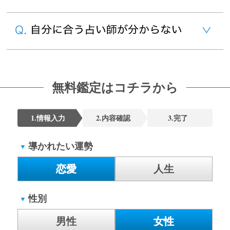
無料鑑定はコチラから
1.情報入力
2.内容確認
3.完了
導かれたい運勢
▼
恋愛
人生
性別
▼
男性
女性