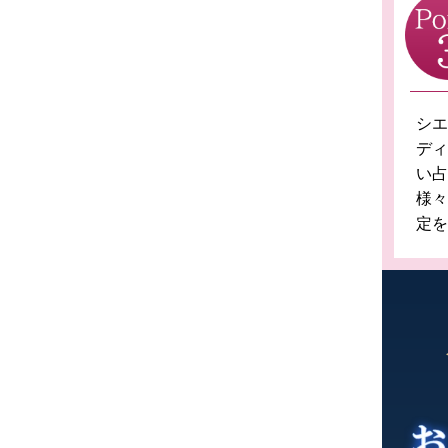
シエ
ディ
い
様々
定を