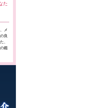
なた
や、メ
性の良
た、
ての鑑