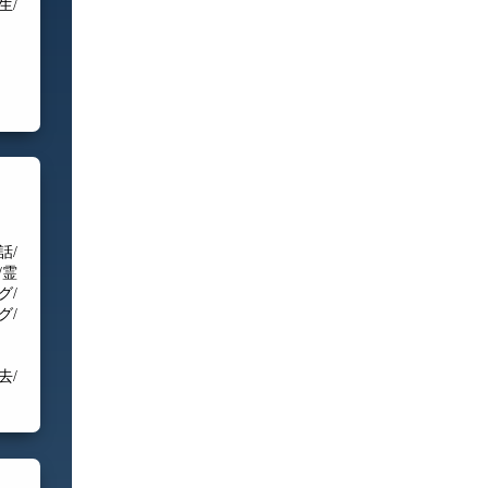
生/
話/
/霊
グ/
グ/
去/