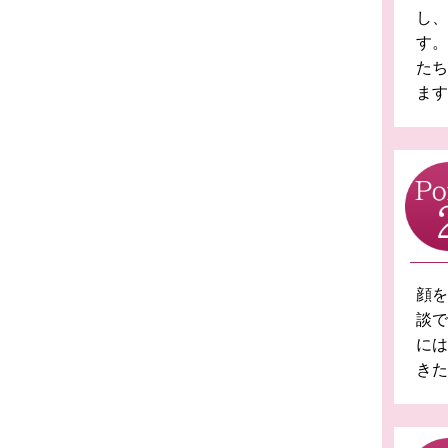
し
す。
たち
ます
顔を
談で
には
きた