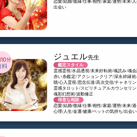
恋愛/結婚/復縁/仕事/相性/家庭/運勢/未来/人
出会い
ジュエル
鑑定スタイル
霊感霊視/水晶透視/未来好転術/魂読み/魂会
赤い糸鑑定/アクションクリア/深永絆縁術
聴/心入霊視/思念伝達/高次交信/チャネリン
霊感タロット/スピリチュアルカウンセリン
魂彩幻想術/波動修正
得意な相談
恋愛/結婚/復縁/仕事/相性/家庭/運勢/未来/過
心理/人生/金運/健康/ペットの気持ち/出会い