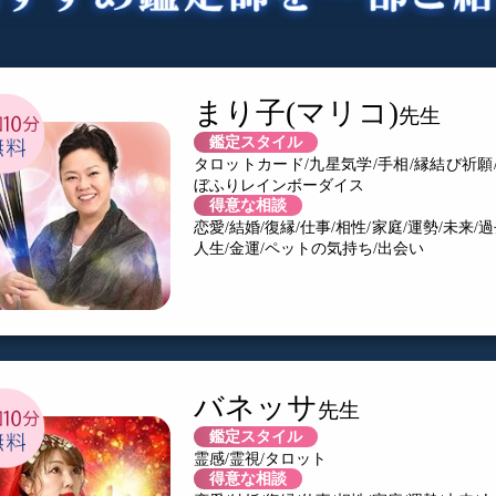
まり子(マリコ)
鑑定スタイル
タロットカード/九星気学/手相/縁結び祈願
ぼふりレインボーダイス
得意な相談
恋愛/結婚/復縁/仕事/相性/家庭/運勢/未来/過
人生/金運/ペットの気持ち/出会い
バネッサ
鑑定スタイル
霊感/霊視/タロット
得意な相談