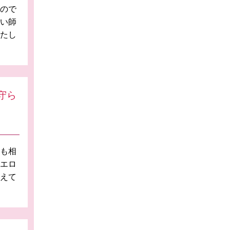
ので
占い師
いたし
守ら
にも相
シエロ
抱えて