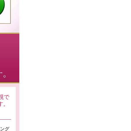
視で
す。
ング