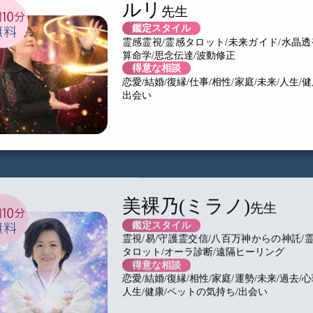
ルリ
鑑定スタイル
霊感霊視/霊感タロット/未来ガイド/水晶透
算命学/思念伝達/波動修正
得意な相談
恋愛/結婚/復縁/仕事/相性/家庭/未来/人生/健
出会い
美裸乃(ミラノ)
鑑定スタイル
霊視/易/守護霊交信/八百万神からの神託/
タロット/オーラ診断/遠隔ヒーリング
得意な相談
恋愛/結婚/復縁/相性/家庭/運勢/未来/過去/心
人生/健康/ペットの気持ち/出会い