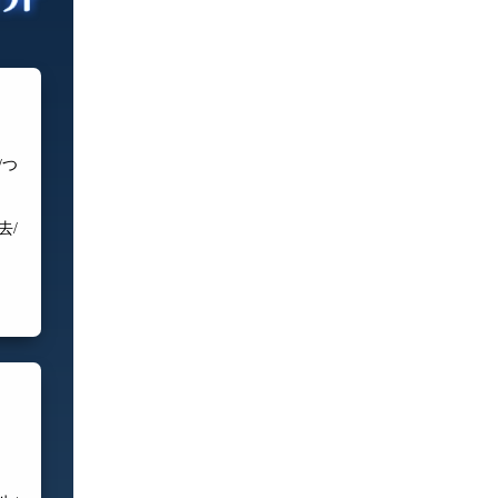
/つ
去/