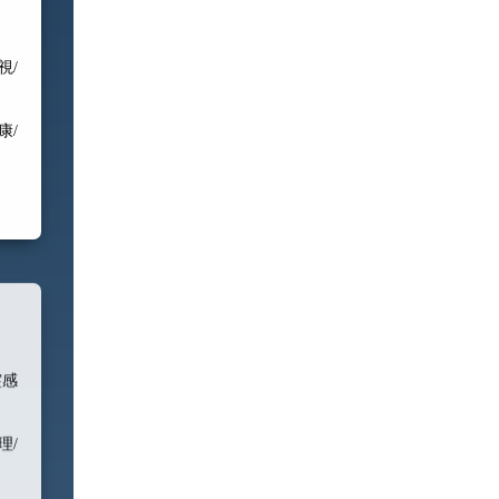
視/
康/
霊感
理/